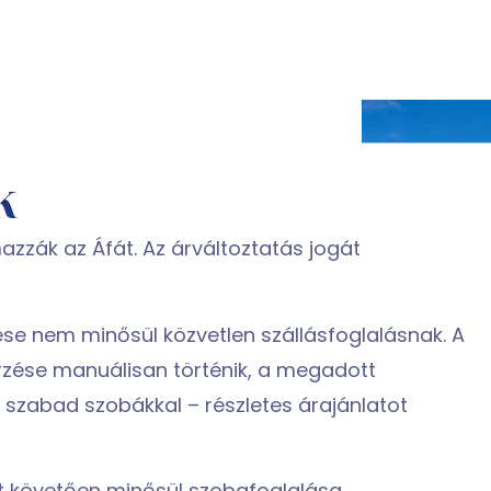
k
mazzák az Áfát. Az árváltoztatás jogát
ldése nem minősül közvetlen szállásfoglalásnak. A
rzése manuálisan történik, a megadott
szabad szobákkal – részletes árajánlatot