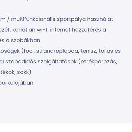
rem / multifunkcionális sportpálya használat
éf, korlátlan wi-fi internet hozzáférés a
 és a szobákban
őségek (foci, strandröplabda, tenisz, tollas és
bbi szabadidős szolgáltatások (kerékpározás,
átékok, sakk)
 parkolójában