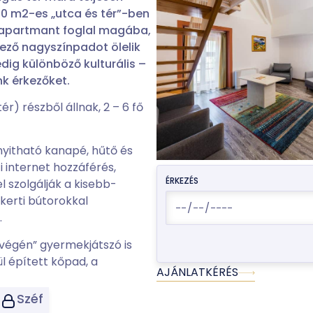
00 m2-es „utca és tér”-ben
y-apartmant foglal magába,
ező nagyszínpadot ölelik
ig különböző kulturális –
nk érkezőket.
r) részből állnak, 2 – 6 fő
yitható kanapé, hűtő és
i internet hozzáférés,
ÉRKEZÉS
 szolgálják a kisebb-
kerti bútorokkal
.
végén” gyermekjátszó is
ül épített kőpad, a
AJÁNLATKÉRÉS
Széf