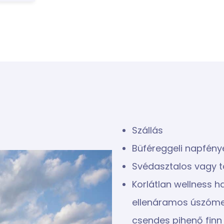
Szállás
Büféreggeli napfény
Svédasztalos vagy t
Korlátlan wellness 
ellenáramos úszómed
csendes pihenő finn 