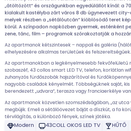
„átöltözött” és országunkban egyedülállót kínál: a 7
kialakult kastélyba zárt város 8 db úgynevezett cit
melyek részben a „sétálóutcán” kiöblösödő teret kép
körül. A színpadon napközben gyermek, esténként ped
zene, tánc, film – programok szórakoztatják a hozzá
Az apartmanok kétszintesek – nappali és galéria (hálóté
elhelyezésére alkalmas területűek és felszereltségűek.
Az apartmanokban a legkényelmesebb fekvőfelületű n
szobaszéf, 43 collos smart LED TV, telefon, korlátlan wif
zuhanyzós fürdőszobák hajszárítóval és fürdőköpennyel
nagyobb családok kényelmét. Többségüknek saját, kis 
berendezett „udvara”, terasza vagy franciaerkélye van
Az apartmanok közvetlen szomszédságában, „az utca 
megbújik. Emeli a sétálóövezet báját a díszkút, a fa kör
térvilágítás, a különböző fények, színek játéka.
Modern
43COLL OKOS LED TV
HŰTŐ