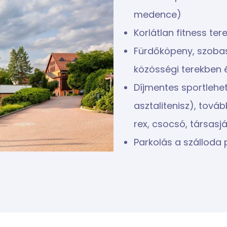
medence)
Korlátlan fitness te
Fürdőköpeny, szobasz
közösségi terekben
Díjmentes sportlehet
asztalitenisz), tová
rex, csocsó, társasj
Parkolás a szálloda