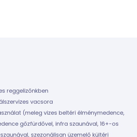
es reggelizőnkben
álszervizes vacsora
használat (meleg vizes beltéri élménymedence,
ence gőzfürdővel, infra szaunával, 16+-os
szaunával, szezonálisan üzemelő kültéri