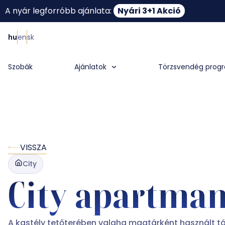
A nyár legforróbb ajánlata:
Nyári 3+1 Akció
hu
en
sk
Szobák
Ajánlatok
Törzsvendég prog
VISSZA
City
City apartma
A kastély tetőterében valaha magtárként használt tá