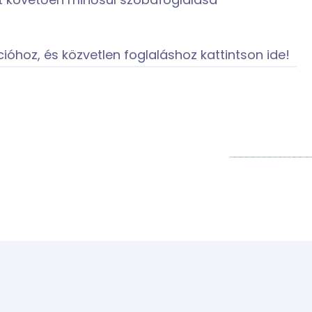
át követően minősül szobafoglalása
óhoz, és közvetlen foglaláshoz kattintson ide!