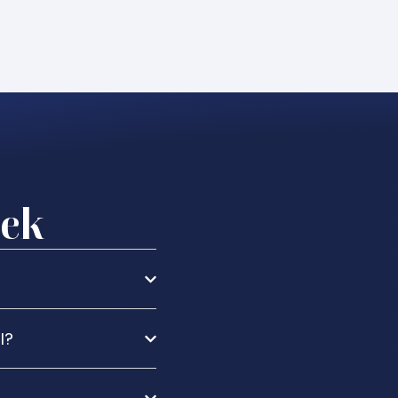
sek
l?