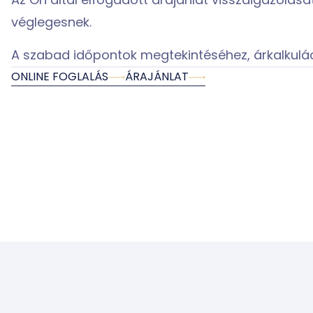
Az Ön által elfogadott árajánlat visszaigazolás
véglegesnek.
A szabad időpontok megtekintéséhez, árkalkuláci
ONLINE FOGLALÁS
ÁRAJÁNLAT