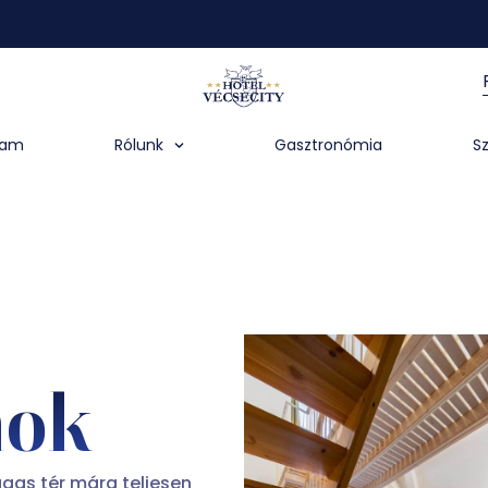
ram
Rólunk
Gasztronómia
S
nok
gas tér mára teljesen