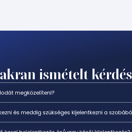
akran ismételt kérdé
lodát megközelíteni?
tkezni és meddig szükséges kijelentkezni a szobábó