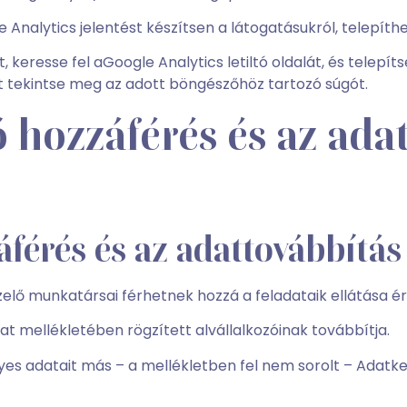
 Analytics jelentést készítsen a látogatásukról, telepíth
t, keresse fel aGoogle Analytics letiltó oldalát, és tele
rt tekintse meg az adott böngészőhöz tartozó súgót.
ó hozzáférés és az ada
áférés és az adattovábbítás
lő munkatársai férhetnek hozzá a feladataik ellátása é
t mellékletében rögzített alvállalkozóinak továbbítja.
yes adatait más – a mellékletben fel nem sorolt – Adatke