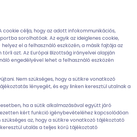
A cookie célja, hogy az adott infokommunikációs,
ortba sorolhatóak. Az egyik az ideiglenes cookie,
elyez el a felhasználó eszközén, a másik fajtája az
örli azt. Az Európai Bizottság irányelvei alapján
ználó engedélyével lehet a felhasználó eszközén
yújtani. Nem szükséges, hogy a sütikre vonatkozó
ájékoztatás lényegét, és egy linken keresztül utalnak a
esetben, ha a sütik alkalmazásával együtt járó
ejezetten kért funkció igénybevételéhez kapcsolódóan
 szükséges az, hogy a sütikre vonatkozó tájékoztató
eresztül utalás a teljes körű tájékoztató