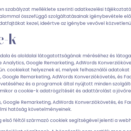
en szabályzat melléklete szerinti adatkezelési tájékoztató
adalommal összefüggő szolgáltatásainak igénybevétele e
atfajtákat kezel, ideértve az igénybe vevővel közvetlen
e-k
dala és aloldalai látogatottságának méréséhez és látogat
 Analytics, Google Remarketing, AdWords Konverzióköv
. cookiekat helyeznek el, melyek felhasználói adatokat 
cs, Google Remarketing, AdWords Konverziókövetés, és 
követéséhez és a programok által nyújtott minden szolgál
kor a cookie-k adatrögzítését és adattárolást a jövőre vo
ics, Google Remarketing, AdWords Konverziókövetés, és 
lmi hatóság követelményeinek.
 első féltől származó cookiek segítségével jelenti a webhe