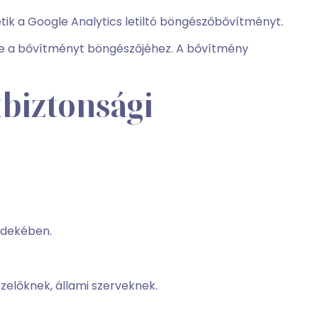
etik a Google Analytics letiltó böngészőbővítményt.
pítse a bővítményt böngészőjéhez. A bővítmény
tbiztonsági
rdekében.
zelőknek, állami szerveknek.