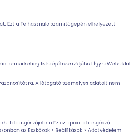
t. Ezt a Felhasználó számítógépén elhelyezett
. remarketing lista építése céljából. Így a Weboldal
yazonosításra. A látogató személyes adatait nem
megteheti böngészőjében Ez az opció a böngésző
 azonban az Eszközök > Beállítások > Adatvédelem