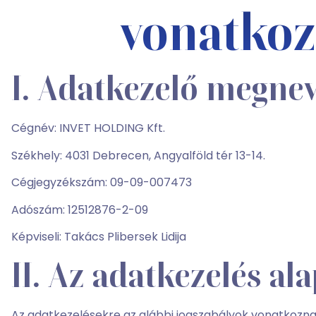
vonatko
I. Adatkezelő megne
Cégnév: INVET HOLDING Kft.
Székhely: 4031 Debrecen, Angyalföld tér 13-14.
Cégjegyzékszám: 09-09-007473
Adószám: 12512876-2-09
Képviseli: Takács Plibersek Lidija
II. Az adatkezelés al
Az adatkezelésekre az alábbi jogszabályok vonatkozna