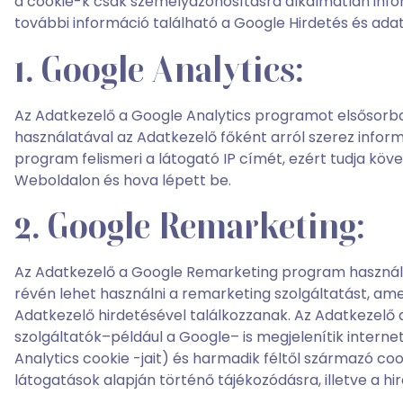
a cookie-k csak személyazonosításra alkalmatlan info
további információ található a Google Hirdetés és ad
1. Google Analytics:
Az Adatkezelő a Google Analytics programot elsősorba
használatával az Adatkezelő főként arról szerez inform
program felismeri a látogató IP címét, ezért tudja köv
Weboldalon és hova lépett be.
2. Google Remarketing:
Az Adatkezelő a Google Remarketing program használatá
révén lehet használni a remarketing szolgáltatást, ame
Adatkezelő hirdetésével találkozzanak. Az Adatkezelő 
szolgáltatók–például a Google– is megjelenítik interne
Analytics cookie -jait) és harmadik féltől származó co
látogatások alapján történő tájékozódásra, illetve a h