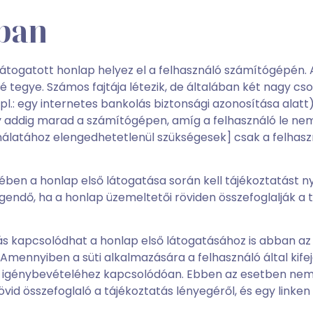
ában
glátogatott honlap helyez el a felhasználó számítógépén. 
egye. Számos fajtája létezik, de általában két nagy csop
 egy internetes bankolás biztonsági azonosítása alatt) h
ly addig marad a számítógépen, amíg a felhasználó le nem t
ználatához elengedhetetlenül szükségesek] csak a felhas
tében a honlap első látogatása során kell tájékoztatást n
gendő, ha a honlap üzemeltetői röviden összefoglalják a t
tás kapcsolódhat a honlap első látogatásához is abban az 
Amennyiben a süti alkalmazására a felhasználó által kif
ció igénybevételéhez kapcsolódóan. Ebben az esetben nem
id összefoglaló a tájékoztatás lényegéről, és egy linken k