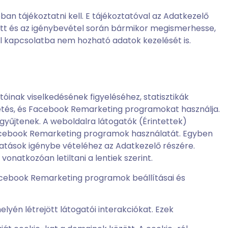
ban tájékoztatni kell. E tájékoztatóval az Adatkezelő
lőtt és az igénybevétel során bármikor megismerhesse,
ül kapcsolatba nem hozható adatok kezelését is.
óinak viselkedésének figyeléséhez, statisztikák
etés, és Facebook Remarketing programokat használja.
gyűjtenek. A weboldalra látogatók (Érintettek)
Facebook Remarketing programok használatát. Egyben
tatások igénybe vételéhez az Adatkezelő részére.
natkozóan letiltani a lentiek szerint.
Facebook Remarketing programok beállításai és
lyén létrejött látogatói interakciókat. Ezek