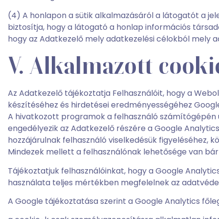
(4) A honlapon a sütik alkalmazásáról a látogatót a jel
biztosítja, hogy a látogató a honlap információs társ
hogy az Adatkezelő mely adatkezelési célokból mely ad
V. Alkalmazott cooki
Az Adatkezelő tájékoztatja Felhasználóit, hogy a Webol
készítéséhez és hirdetései eredményességéhez Google
A hivatkozott programok a felhasználó számítógépén ún
engedélyezik az Adatkezelő részére a Google Analyti
hozzájárulnak felhasználó viselkedésük figyeléséhez, 
Mindezek mellett a felhasználónak lehetősége van bármi
Tájékoztatjuk felhasználóinkat, hogy a Google Analyt
használata teljes mértékben megfelelnek az adatvéde
A Google tájékoztatása szerint a Google Analytics főleg