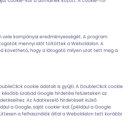
át cookie-kat a domainek között. A cookie-ról
méri vele kampányai eredményességét. A program
átogatók mennyi időt töltöttek a Weboldalon. A
bbá követhető, hogy a látogató milyen utat tett meg a
leClick cookie adatait is gyűjti. A DoubleClick cookie
k később szabad Google hirdetési felületeken az
etéseihez. Az Adatkezelő hirdetéseit külső
dául a Google, saját cookie-kat (például a Google
üttesen a felhasználók által a Weboldalon tett korábbi