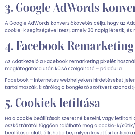
3. Google AdWords konver
A Google AdWords konverziókövetés célja, hogy az Ada
cookie-k segítségével teszi, amely 30 napig létezik, é
4. Facebook Remarketing
Az Adatkezelő a Facebook remarketing pixelét használ
meglátogatása után külső szolgáltató – például a
Facebook – internetes webhelyeken hirdetéseket jele
tartalmazzák, kizárólag a böngésző szoftvert azonosítj
5. Cookiek letiltása
Ha a cookie beállításait szeretné kezelni, vagy letilta
eszköztárától függően található meg a cookie-k/sütik
beállításai alatt állíthatja be, milyen követési funkció