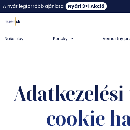
A nyár legforróbb ajánlata:
Nyári 3+1 Akció
hu
en
sk
Naše izby
Ponuky
Vernostný p
Adatkezelési 
cookie ha