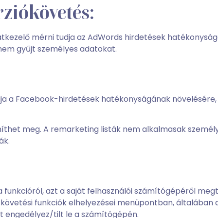
ziókövetés:
tkezelő mérni tudja az AdWords hirdetések hatékonyságá
s nem gyűjt személyes adatokat.
ja a Facebook-hirdetések hatékonyságának növelésére, ún
níthet meg. A remarketing listák nem alkalmasak személ
ák.
ni a funkcióról, azt a saját felhasználói számítógépéről 
/követési funkciók elhelyezései menüpontban, általában
kat engedélyez/tilt le a számítógépén.