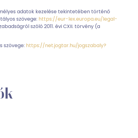
emélyes adatok kezelése tekintetében történő
atályos szövege:
https://eur-lex.europa.eu/legal-
badságról szóló 2011. évi CXII. törvény (a
os szövege:
https://net.jogtar.hu/jogszabaly?
iók