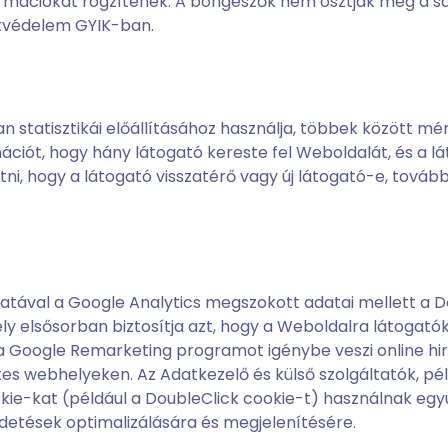
rmációkat rögzítenek. A böngészők nem osztják meg a saj
atvédelem GYIK-ban.
n statisztikái előállításához használja, többek között 
ációt, hogy hány látogató kereste fel Weboldalát, és a l
etni, hogy a látogató visszatérő vagy új látogató-e, tová
val a Google Analytics megszokott adatai mellett a Doub
ly elsősorban biztosítja azt, hogy a Weboldalra látogató
a Google Remarketing programot igénybe veszi online hird
tes webhelyeken. Az Adatkezelő és külső szolgáltatók, pél
okie-kat (például a DoubleClick cookie-t) használnak egy
irdetések optimalizálására és megjelenítésére.