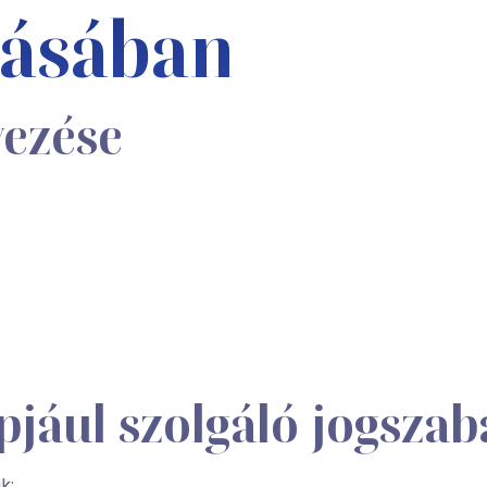
zásában
vezése
apjául szolgáló jogsza
k: