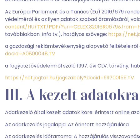
Az Európai Parlament és a Tanács (Eu) 2016/679 rendel
védelméről és az ilyen adatok szabad áramlásáról, val
content/HU/TXT/PDF/?uri=CELEX:32016R0679&from=
továbbiakban: Info tv.), hatályos szövege:
https://net.
a gazdasági reklámtevékenység alapvető feltételeiről és
docid=A0800048.TV
a fogyasztóvédelemről szóló 1997. évi CLV. törvény, ha
https://net.jogtar.hu/jogszabaly?docid=99700155.TV
III. A kezelt adatok
Adatkezelő által kezelt adatok köre: érintett online azo
Az adatkezelés jogalapja: Az érintett hozzájárulása
Az adatkezelés időtartama: A hozzájárulás visszavonás