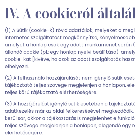
IV. A cookieról által
(1) A Sütik (cookie-k) rövid adatfájlok, melyeket a me
internetes szolgáltatást megkönnyítse, kényelmesebbé t
amelyet a honlap csak egy adott munkamenet során (pl.:
állandó cookie (pl.: egy honlap nyelvi beállítása), ame
cookie-kat [kivéve, ha azok az adott szolgáltatás has
elhelyezni.
(2) A felhasználó hozzájárulását nem igénylő sütik ese
tájékoztató teljes szövege megjelenjen a honlapon, ele
teljes körű tájékoztató elérhetőségére.
(3) A hozzájárulást igénylő sütik esetében a tájékozta
adatkezelés már az oldal felkeresésével megkezdődik. 
kerül sor, akkor a tájékoztatás is megjelenhet e funk
teljes szövege megjelenjen a honlapon, elegendő egy röv
elérhetőségére.