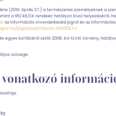
ete (2016. április 27.) a természetes személyeknek a sz
amint a 95/46/EK rendelet hatályon kívül helyezéséről, h
HU
az információs önrendelkezési jogról és az információsza
jogtar.hu/jogszabaly?docid=A1100112.TV
 egyes korlátairól szóló 2008. évi XLVIII. törvény, hatály
tályos szövege:
ra vonatkozó informác
nosítója.
áig