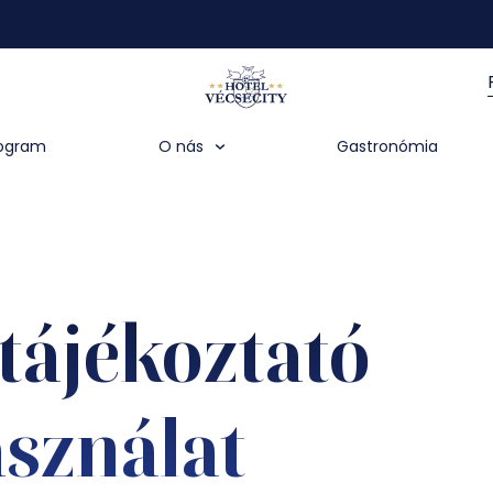
rogram
O nás
Gastronómia
tájékoztató
sználat